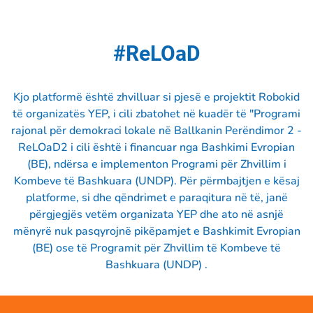
#ReLOaD
Kjo platformë është zhvilluar si pjesë e projektit Robokid
të organizatës YEP, i cili zbatohet në kuadër të "Programi
rajonal për demokraci lokale në Ballkanin Perëndimor 2 -
ReLOaD2 i cili është i financuar nga Bashkimi Evropian
(BE), ndërsa e implementon Programi për Zhvillim i
Kombeve të Bashkuara (UNDP). Për përmbajtjen e kësaj
platforme, si dhe qëndrimet e paraqitura në të, janë
përgjegjës vetëm organizata YEP dhe ato në asnjë
mënyrë nuk pasqyrojnë pikëpamjet e Bashkimit Evropian
(BE) ose të Programit për Zhvillim të Kombeve të
Bashkuara (UNDP) .