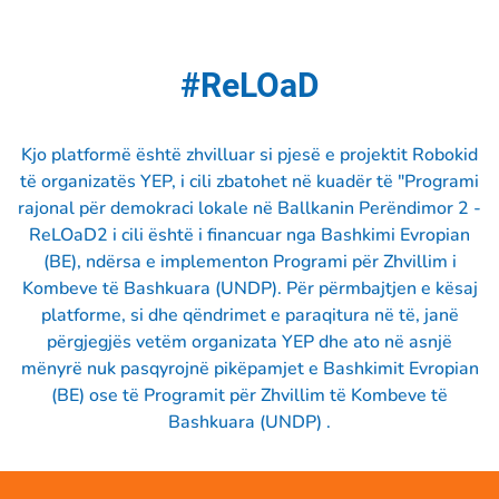
#ReLOaD
Kjo platformë është zhvilluar si pjesë e projektit Robokid
të organizatës YEP, i cili zbatohet në kuadër të "Programi
rajonal për demokraci lokale në Ballkanin Perëndimor 2 -
ReLOaD2 i cili është i financuar nga Bashkimi Evropian
(BE), ndërsa e implementon Programi për Zhvillim i
Kombeve të Bashkuara (UNDP). Për përmbajtjen e kësaj
platforme, si dhe qëndrimet e paraqitura në të, janë
përgjegjës vetëm organizata YEP dhe ato në asnjë
mënyrë nuk pasqyrojnë pikëpamjet e Bashkimit Evropian
(BE) ose të Programit për Zhvillim të Kombeve të
Bashkuara (UNDP) .