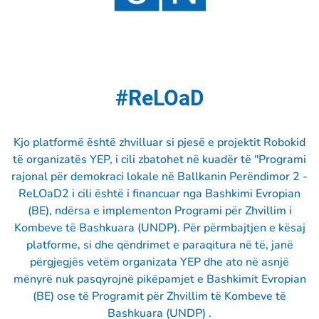
#ReLOaD
Kjo platformë është zhvilluar si pjesë e projektit Robokid
të organizatës YEP, i cili zbatohet në kuadër të "Programi
rajonal për demokraci lokale në Ballkanin Perëndimor 2 -
ReLOaD2 i cili është i financuar nga Bashkimi Evropian
(BE), ndërsa e implementon Programi për Zhvillim i
Kombeve të Bashkuara (UNDP). Për përmbajtjen e kësaj
platforme, si dhe qëndrimet e paraqitura në të, janë
përgjegjës vetëm organizata YEP dhe ato në asnjë
mënyrë nuk pasqyrojnë pikëpamjet e Bashkimit Evropian
(BE) ose të Programit për Zhvillim të Kombeve të
Bashkuara (UNDP) .