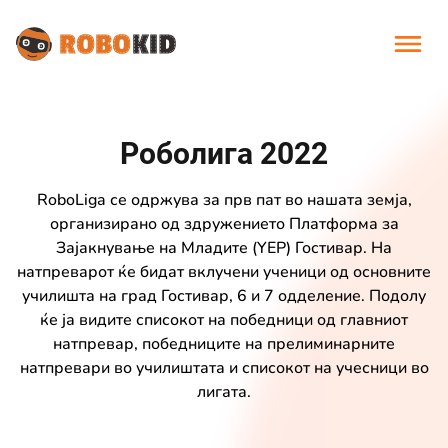
Роболига 2022
RoboLiga се одржува за прв пат во нашата земја,
организирано од здружението Платформа за
Зајакнување на Mладите (YEP) Гостивар. На
натпреварот ќе бидат вклучени ученици од основните
училишта на град Гостивар, 6 и 7 одделение. Подолу
ќе ја видите списокот на победници од главниот
натпревар, победниците на прелиминарните
натпревари во училиштата и списокот на учесници во
лигата.